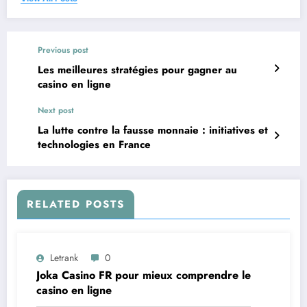
Previous post
Les meilleures stratégies pour gagner au
casino en ligne
Next post
La lutte contre la fausse monnaie : initiatives et
technologies en France
RELATED POSTS
Letrank
0
Joka Casino FR pour mieux comprendre le
casino en ligne