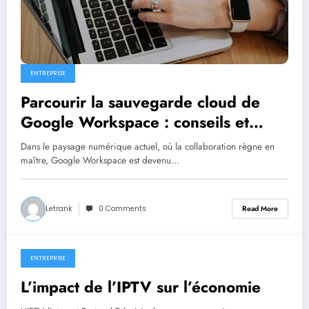
ENTREPRISE
Parcourir la sauvegarde cloud de
Google Workspace : conseils et
outils pour une gestion transparente
Dans le paysage numérique actuel, où la collaboration règne en
des données
maître, Google Workspace est devenu…
Letrank
0 Comments
Read More
ENTREPRISE
September 25, 2024
L’impact de l’IPTV sur l’économie