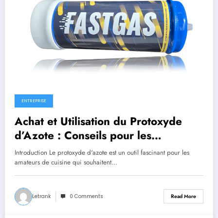
ENTREPRISE
Achat et Utilisation du Protoxyde
d’Azote : Conseils pour les
Débutants en Cuisine
Introduction Le protoxyde d'azote est un outil fascinant pour les
amateurs de cuisine qui souhaitent…
Letrank
0 Comments
Read More