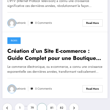
L'IPTV (Internet Protocol Television) a connu une croissance
significative ces dernières années, révolutionnant la façon…
Letrank
0 Comments
Read More
BLOGS
September 21, 2024
Création d’un Site E-commerce :
Guide Complet pour une Boutique
en Ligne Réussie
Le commerce électronique, ou e-commerce, a connu une croissance
exponentielle ces dernières années, transformant radicalement…
Letrank
0 Comments
Read More
Posts
…
1
79
80
81
82