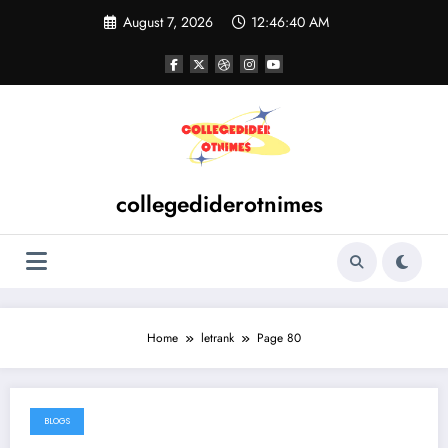
Skip
August 7, 2026
12:46:41 AM
to
content
collegediderotnimes
Home
letrank
Page 80
BLOGS
October 17, 2024