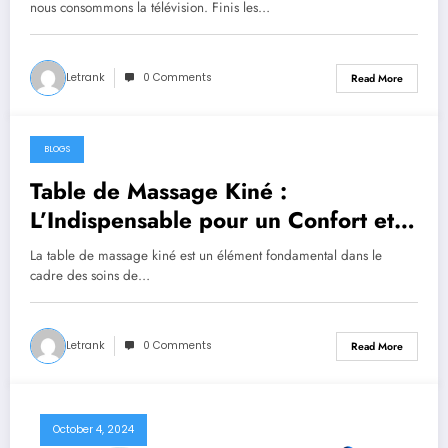
nous consommons la télévision. Finis les…
Letrank
0 Comments
Read More
BLOGS
October 8, 2024
Table de Massage Kiné :
L’Indispensable pour un Confort et
une Efficacité Maximaux dans les
La table de massage kiné est un élément fondamental dans le
Soins de Rééducation
cadre des soins de…
Letrank
0 Comments
Read More
October 4, 2024