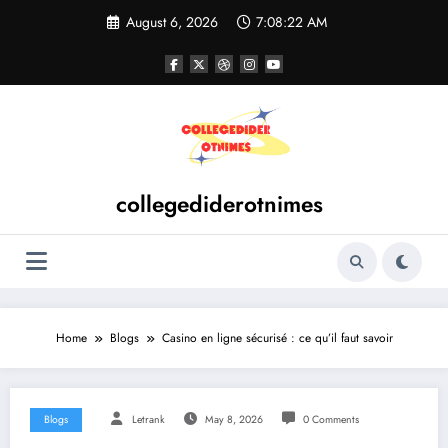
Skip
August 6, 2026
7:08:22 AM
to
content
collegediderotnimes
Home
Blogs
Casino en ligne sécurisé : ce qu’il faut savoir
Blogs
Letrank
May 8, 2026
0 Comments