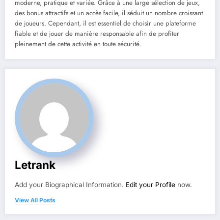
moderne, pratique et variée. Grâce à une large sélection de jeux,
des bonus attractifs et un accès facile, il séduit un nombre croissant
de joueurs. Cependant, il est essentiel de choisir une plateforme
fiable et de jouer de manière responsable afin de profiter
pleinement de cette activité en toute sécurité.
Letrank
Add your Biographical Information.
Edit your Profile
now.
View All Posts