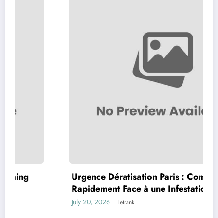
Urgence Dératisation Paris : Comment Agir
Rapidement Face à une Infestation de
Rongeurs
July 20, 2026
letrank