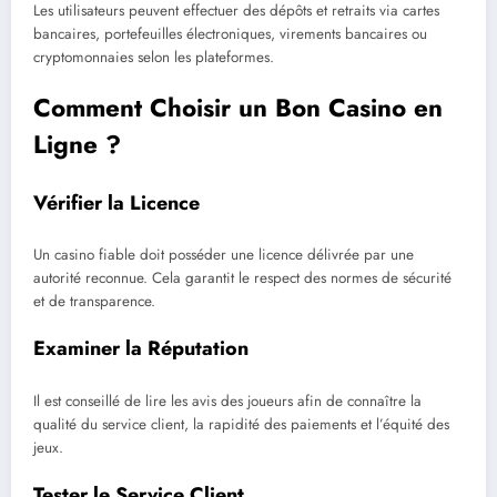
Les utilisateurs peuvent effectuer des dépôts et retraits via cartes
bancaires, portefeuilles électroniques, virements bancaires ou
cryptomonnaies selon les plateformes.
Comment Choisir un Bon Casino en
Ligne ?
Vérifier la Licence
Un casino fiable doit posséder une licence délivrée par une
autorité reconnue. Cela garantit le respect des normes de sécurité
et de transparence.
Examiner la Réputation
Il est conseillé de lire les avis des joueurs afin de connaître la
qualité du service client, la rapidité des paiements et l’équité des
jeux.
Tester le Service Client