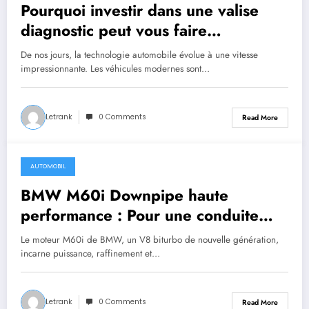
Pourquoi investir dans une valise
diagnostic peut vous faire
économiser des centaines d’euros
De nos jours, la technologie automobile évolue à une vitesse
impressionnante. Les véhicules modernes sont…
Letrank
0 Comments
Read More
AUTOMOBIL
May 29, 2025
BMW M60i Downpipe haute
performance : Pour une conduite
plus sportive et fluide
Le moteur M60i de BMW, un V8 biturbo de nouvelle génération,
incarne puissance, raffinement et…
Letrank
0 Comments
Read More