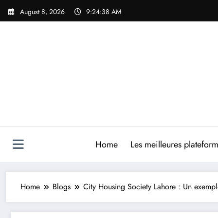
Skip
August 8, 2026
9:24:39 AM
to
content
Home
Les meilleures platefor
Home
Blogs
City Housing Society Lahore : Un exemp