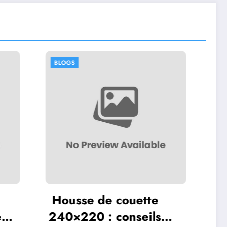
BLOGS
uette
Les principales
nseils
fonctionnalités d’Iron