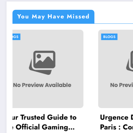
You May Have Missed
BLOGS
BL
o
Urgence Dératisation
Eff
Paris : Comment Agir
Lä