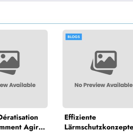
OGS
BLOGS
iziente
Housse de co
rmschutzkonzepte
240×220 : co