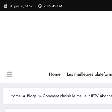
Skip
August 6, 2026
6:32:43 PM
to
content
Home
Les meilleures platefor
Home
Blogs
Comment choisir le meilleur IPTV abonne