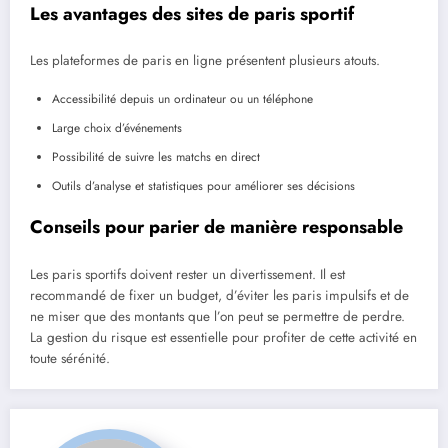
Les avantages des sites de paris sportif
Les plateformes de paris en ligne présentent plusieurs atouts.
Accessibilité depuis un ordinateur ou un téléphone
Large choix d’événements
Possibilité de suivre les matchs en direct
Outils d’analyse et statistiques pour améliorer ses décisions
Conseils pour parier de manière responsable
Les paris sportifs doivent rester un divertissement. Il est
recommandé de fixer un budget, d’éviter les paris impulsifs et de
ne miser que des montants que l’on peut se permettre de perdre.
La gestion du risque est essentielle pour profiter de cette activité en
toute sérénité.