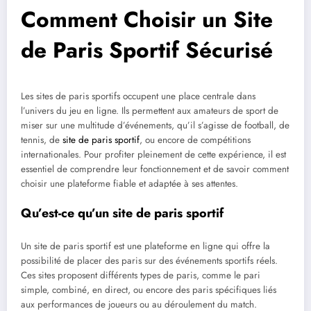
Comment Choisir un Site
de Paris Sportif Sécurisé
Les sites de paris sportifs occupent une place centrale dans
l’univers du jeu en ligne. Ils permettent aux amateurs de sport de
miser sur une multitude d’événements, qu’il s’agisse de football, de
tennis, de
site de paris sportif
, ou encore de compétitions
internationales. Pour profiter pleinement de cette expérience, il est
essentiel de comprendre leur fonctionnement et de savoir comment
choisir une plateforme fiable et adaptée à ses attentes.
Qu’est-ce qu’un site de paris sportif
Un site de paris sportif est une plateforme en ligne qui offre la
possibilité de placer des paris sur des événements sportifs réels.
Ces sites proposent différents types de paris, comme le pari
simple, combiné, en direct, ou encore des paris spécifiques liés
aux performances de joueurs ou au déroulement du match.