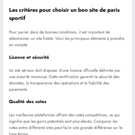
Les critères pour choisir un bon site de paris
sportif
Pour parier dans de bonnes conditions, il est important de
sélectionner un site fiable. Voici les principaux éléments à prendre
en compte.
Licence et sécurité
Un site sérieux doit disposer d’une licence officielle délivrée par
une autorité reconnue. Cette certification garantit la sécurité des
données, la transparence des opérations et la fiabilité des
paiements.
Qualité des cotes
Les meilleures plateformes offrent des cotes compétitives, ce qui
signifie que les gains potentiels sont plus élevés. Comparer les
cotes entre différents sites peut faire une grande différence sur le
long terme.