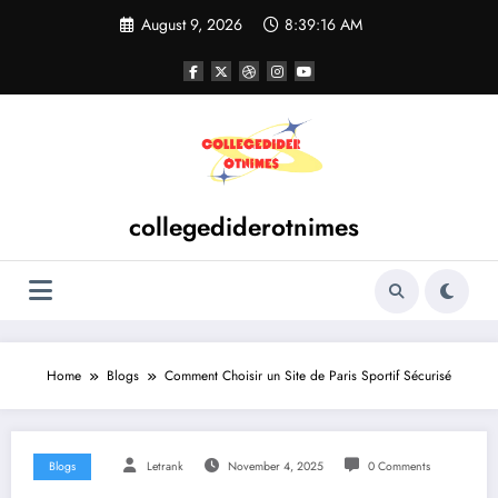
Skip
August 9, 2026
8:39:17 AM
to
content
collegediderotnimes
Home
Blogs
Comment Choisir un Site de Paris Sportif Sécurisé
Blogs
Letrank
November 4, 2025
0 Comments