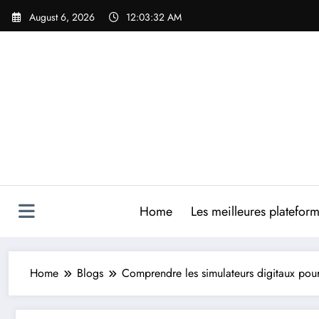
Skip
August 6, 2026
12:03:33 AM
to
content
Home
Les meilleures platefor
Home
Blogs
Comprendre les simulateurs digitaux pou