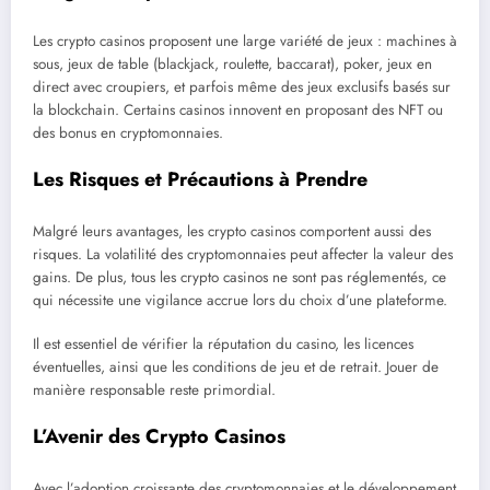
Les crypto casinos proposent une large variété de jeux : machines à
sous, jeux de table (blackjack, roulette, baccarat), poker, jeux en
direct avec croupiers, et parfois même des jeux exclusifs basés sur
la blockchain. Certains casinos innovent en proposant des NFT ou
des bonus en cryptomonnaies.
Les Risques et Précautions à Prendre
Malgré leurs avantages, les crypto casinos comportent aussi des
risques. La volatilité des cryptomonnaies peut affecter la valeur des
gains. De plus, tous les crypto casinos ne sont pas réglementés, ce
qui nécessite une vigilance accrue lors du choix d’une plateforme.
Il est essentiel de vérifier la réputation du casino, les licences
éventuelles, ainsi que les conditions de jeu et de retrait. Jouer de
manière responsable reste primordial.
L’Avenir des Crypto Casinos
Avec l’adoption croissante des cryptomonnaies et le développement