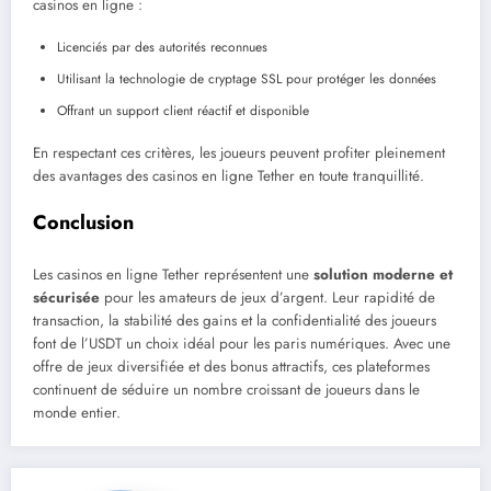
casinos en ligne :
Licenciés par des autorités reconnues
Utilisant la technologie de cryptage SSL pour protéger les données
Offrant un support client réactif et disponible
En respectant ces critères, les joueurs peuvent profiter pleinement
des avantages des casinos en ligne Tether en toute tranquillité.
Conclusion
Les casinos en ligne Tether représentent une
solution moderne et
sécurisée
pour les amateurs de jeux d’argent. Leur rapidité de
transaction, la stabilité des gains et la confidentialité des joueurs
font de l’USDT un choix idéal pour les paris numériques. Avec une
offre de jeux diversifiée et des bonus attractifs, ces plateformes
continuent de séduire un nombre croissant de joueurs dans le
monde entier.