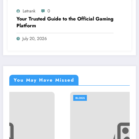
Letrank
0
Your Trusted Guide to the Official Gaming
Platform
July 20, 2026
You May Have Missed
BLOGS