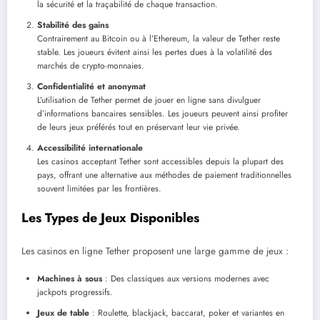
la sécurité et la traçabilité de chaque transaction.
Stabilité des gains
Contrairement au Bitcoin ou à l’Ethereum, la valeur de Tether reste
stable. Les joueurs évitent ainsi les pertes dues à la volatilité des
marchés de crypto-monnaies.
Confidentialité et anonymat
L’utilisation de Tether permet de jouer en ligne sans divulguer
d’informations bancaires sensibles. Les joueurs peuvent ainsi profiter
de leurs jeux préférés tout en préservant leur vie privée.
Accessibilité internationale
Les casinos acceptant Tether sont accessibles depuis la plupart des
pays, offrant une alternative aux méthodes de paiement traditionnelles
souvent limitées par les frontières.
Les Types de Jeux Disponibles
Les casinos en ligne Tether proposent une large gamme de jeux :
Machines à sous
: Des classiques aux versions modernes avec
jackpots progressifs.
Jeux de table
: Roulette, blackjack, baccarat, poker et variantes en