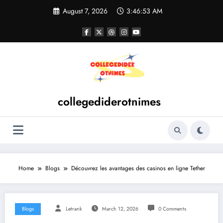
Skip
August 7, 2026
3:46:54 AM
to
content
collegediderotnimes
Home
Blogs
Découvrez les avantages des casinos en ligne Tether
Blogs
Letrank
March 12, 2026
0 Comments