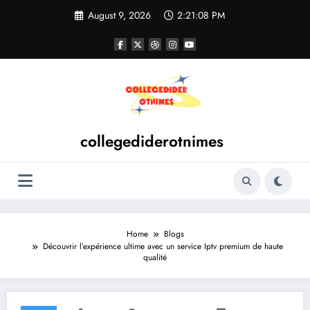
Skip
August 9, 2026
2:21:08 PM
to
content
collegediderotnimes
Home
Blogs
Découvrir l’expérience ultime avec un service Iptv premium de haute
qualité