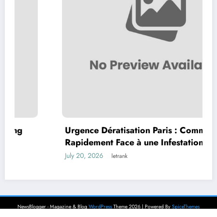
Urgence Dératisation Paris : Comment Agir
Rapidement Face à une Infestation de
Rongeurs
July 20, 2026
letrank
NewsBlogger - Magazine & Blog
WordPress
Theme 2026 | Powered By
SpiceThemes