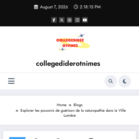
Skip
August 7, 2026
2:18:15 PM
to
content
collegediderotnimes
Home
Blogs
Explorer les pouvoirs de guérison de la naturopathie dans la Ville
Lumière