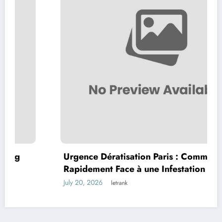
Urgence Dératisation Paris : Comment Agir
Rapidement Face à une Infestation de
Rongeurs
July 20, 2026
letrank