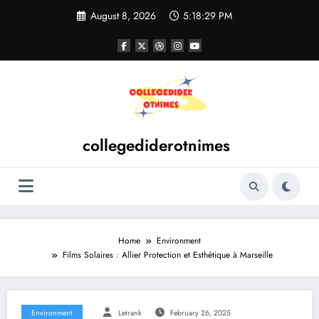
Skip
August 8, 2026
5:18:30 PM
to
content
collegediderotnimes
Home
Environment
Films Solaires : Allier Protection et Esthétique à Marseille
Environment
Letrank
February 26, 2025