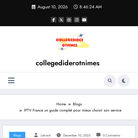
Skip
August 10, 2026
8:46:25 AM
to
content
collegediderotnimes
Home
Blogs
IPTV France un guide complet pour mieux choisir son service
Blogs
Letrank
December 10, 2025
0 Comments