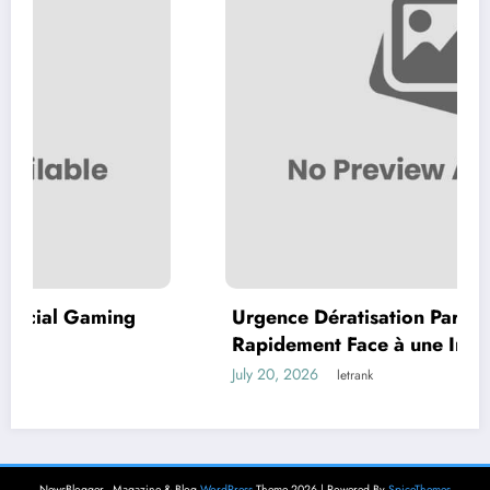
aming
Urgence Dératisation Paris : Comment
Rapidement Face à une Infestation de
Rongeurs
July 20, 2026
letrank
NewsBlogger - Magazine & Blog
WordPress
Theme 2026 | Powered By
SpiceThemes