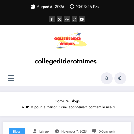
Skip
August 6, 2026
10:03:47 PM
to
content
collegediderotnimes
Home
Blogs
IPTV pour la maison : quel abonnement convient le mieux
Blogs
Letrank
November 7, 2025
0 Comments