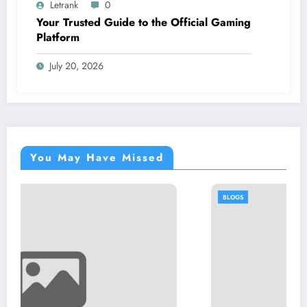
Letrank
0
Your Trusted Guide to the Official Gaming
Platform
July 20, 2026
You May Have Missed
BLOGS