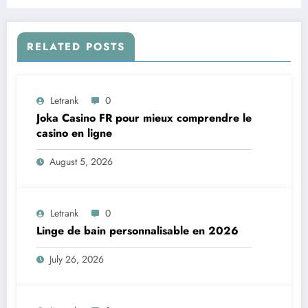
RELATED POSTS
Letrank
0
Joka Casino FR pour mieux comprendre le
casino en ligne
August 5, 2026
Letrank
0
Linge de bain personnalisable en 2026
July 26, 2026