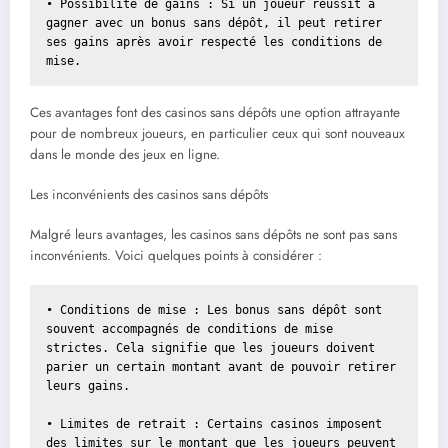
• Possibilité de gains : Si un joueur réussit à 
gagner avec un bonus sans dépôt, il peut retirer 
ses gains après avoir respecté les conditions de 
mise.
Ces avantages font des casinos sans dépôts une option attrayante
pour de nombreux joueurs, en particulier ceux qui sont nouveaux
dans le monde des jeux en ligne.
Les inconvénients des casinos sans dépôts
Malgré leurs avantages, les casinos sans dépôts ne sont pas sans
inconvénients. Voici quelques points à considérer :
• Conditions de mise : Les bonus sans dépôt sont 
souvent accompagnés de conditions de mise 
strictes. Cela signifie que les joueurs doivent 
parier un certain montant avant de pouvoir retirer 
leurs gains.

• Limites de retrait : Certains casinos imposent 
des limites sur le montant que les joueurs peuvent 