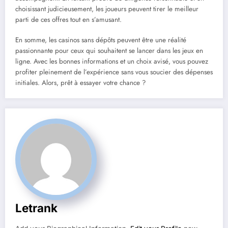
choisissant judicieusement, les joueurs peuvent tirer le meilleur
parti de ces offres tout en s’amusant.
En somme, les casinos sans dépôts peuvent être une réalité
passionnante pour ceux qui souhaitent se lancer dans les jeux en
ligne. Avec les bonnes informations et un choix avisé, vous pouvez
profiter pleinement de l’expérience sans vous soucier des dépenses
initiales. Alors, prêt à essayer votre chance ?
Letrank