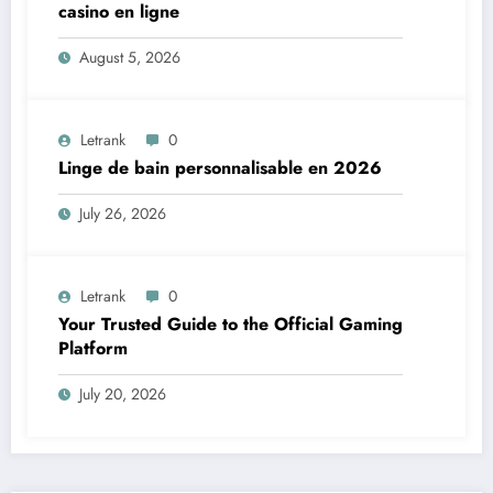
casino en ligne
August 5, 2026
Letrank
0
Linge de bain personnalisable en 2026
July 26, 2026
Letrank
0
Your Trusted Guide to the Official Gaming
Platform
July 20, 2026