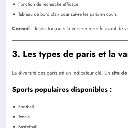
Fonction de recherche efficace
Tableau de bord clair pour suivre les paris en cours
Conseil :
Testez toujours la version mobile avant de v
3. Les types de paris et la v
La diversité des paris est un indicateur clé. Un
site de
Sports populaires disponibles :
Football
Tennis
Basketball