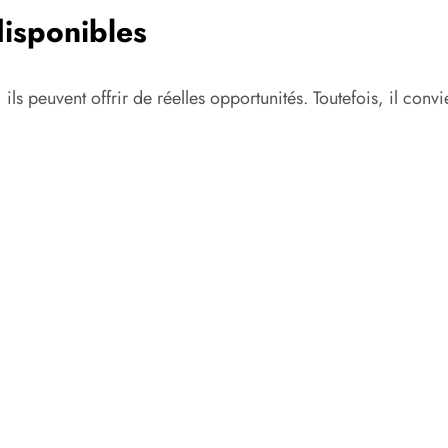
disponibles
ils peuvent offrir de réelles opportunités. Toutefois, il conv