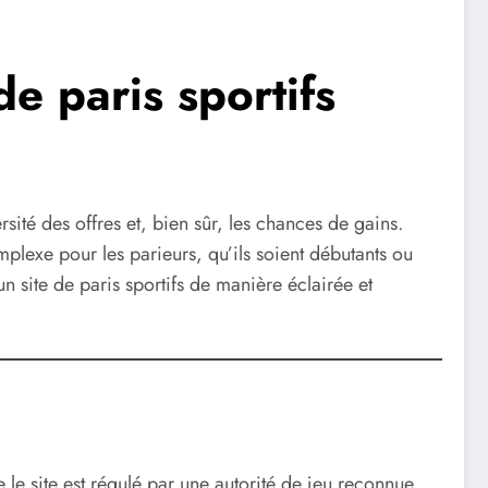
de paris sportifs
sité des offres et, bien sûr, les chances de gains.
mplexe pour les parieurs, qu’ils soient débutants ou
n site de paris sportifs de manière éclairée et
e le site est régulé par une autorité de jeu reconnue,