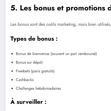
5. Les bonus et promotions 
Les bonus sont des outils marketing, mais bien utilisés, 
Types de bonus :
Bonus de bienvenue (souvent un pari remboursé)
Bonus sur dépôt
Freebets (paris gratuits)
Cashbacks
Challenges hebdomadaires
À surveiller :