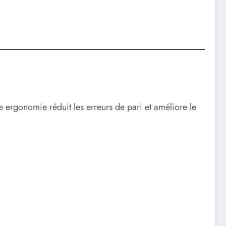
e ergonomie réduit les erreurs de pari et améliore le