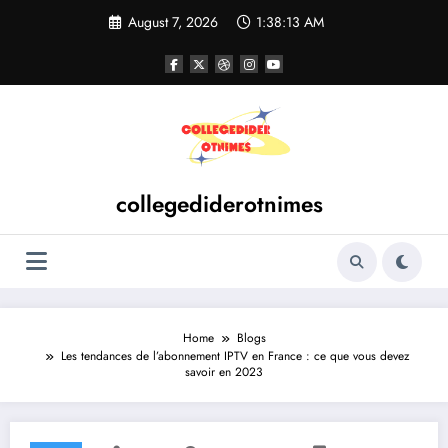
Skip
August 7, 2026
1:38:13 AM
to
content
collegediderotnimes
Home
Blogs
Les tendances de l’abonnement IPTV en France : ce que vous devez
savoir en 2023