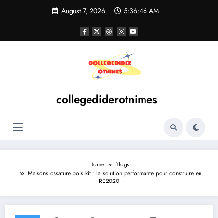
Skip
August 7, 2026
5:36:46 AM
to
content
collegediderotnimes
Home
Blogs
Maisons ossature bois kit : la solution performante pour construire en
RE2020