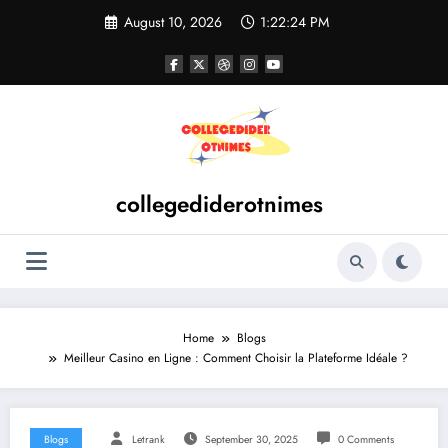
Skip
August 10, 2026
1:22:25 PM
to
content
collegediderotnimes
Home
Blogs
Meilleur Casino en Ligne : Comment Choisir la Plateforme Idéale ?
Blogs
Letrank
September 30, 2025
0 Comments