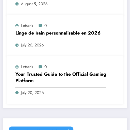
August 5, 2026
Letrank
0
Linge de bain personnalisable en 2026
July 26, 2026
Letrank
0
Your Trusted Guide to the Official Gaming
Platform
July 20, 2026