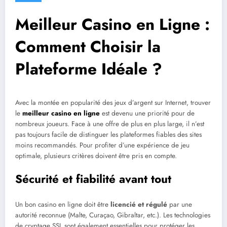
Meilleur Casino en Ligne :
Comment Choisir la
Plateforme Idéale ?
Avec la montée en popularité des jeux d’argent sur Internet, trouver
le
meilleur casino en ligne
est devenu une priorité pour de
nombreux joueurs. Face à une offre de plus en plus large, il n’est
pas toujours facile de distinguer les plateformes fiables des sites
moins recommandés. Pour profiter d’une expérience de jeu
optimale, plusieurs critères doivent être pris en compte.
Sécurité et fiabilité avant tout
Un bon casino en ligne doit être
licencié et régulé
par une
autorité reconnue (Malte, Curaçao, Gibraltar, etc.). Les technologies
de cryptage SSL sont également essentielles pour protéger les