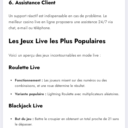
6. Assistance Client
Un support réactif est indispensable en cas de problème. Le
meilleur casino live en ligne proposera une assistance 24/7 via
chat, e-mail ou téléphone.
Les Jeux Live les Plus Populaires
Voici un aperçu des jeux incontournables en mode live :
Roulette Live
Fonctionnement :
Les joueurs misent sur des numéros ou des
combinaisons, et une roue détermine le résultat.
Variante populaire :
Lightning Roulette avec multiplicateurs aléatoires.
Blackjack Live
But du jeu :
Battre le croupier en obtenant un total proche de 21 sans
le dépasser.