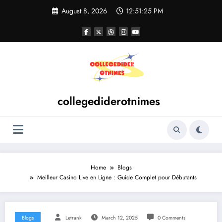
Skip
August 8, 2026
12:51:26 PM
to
content
collegediderotnimes
Home
Blogs
Meilleur Casino Live en Ligne : Guide Complet pour Débutants
Blogs
Letrank
March 12, 2025
0 Comments