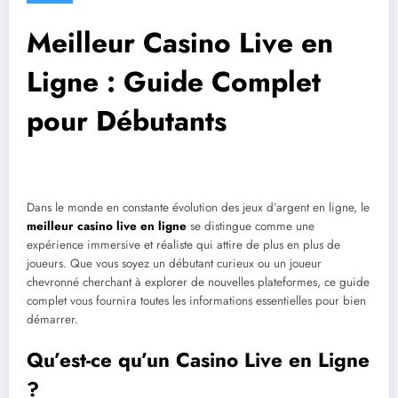
Meilleur Casino Live en
Ligne : Guide Complet
pour Débutants
Dans le monde en constante évolution des jeux d’argent en ligne, le
meilleur casino live en ligne
se distingue comme une
expérience immersive et réaliste qui attire de plus en plus de
joueurs. Que vous soyez un débutant curieux ou un joueur
chevronné cherchant à explorer de nouvelles plateformes, ce guide
complet vous fournira toutes les informations essentielles pour bien
démarrer.
Qu’est-ce qu’un Casino Live en Ligne
?