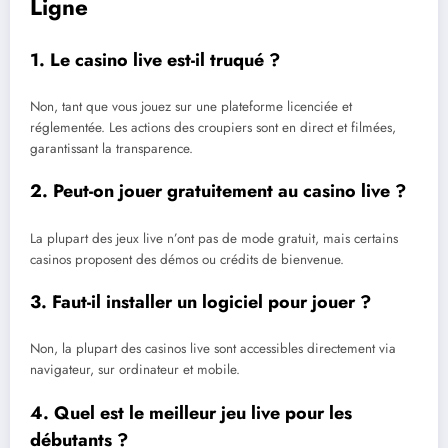
Ligne
1. Le casino live est-il truqué ?
Non, tant que vous jouez sur une plateforme licenciée et
réglementée. Les actions des croupiers sont en direct et filmées,
garantissant la transparence.
2. Peut-on jouer gratuitement au casino live ?
La plupart des jeux live n’ont pas de mode gratuit, mais certains
casinos proposent des démos ou crédits de bienvenue.
3. Faut-il installer un logiciel pour jouer ?
Non, la plupart des casinos live sont accessibles directement via
navigateur, sur ordinateur et mobile.
4. Quel est le meilleur jeu live pour les
débutants ?