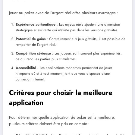
Jouer au poker avec de l’argent réel offre plusieurs avantages :
Expérience authentique
: Les enjeux réels ajoutent une dimension
stratégique et excitante qui n’existe pas dans les versions gratuites.
Potentiel de gains
: Contrairement aux jeux gratuits, il est possible de
remporter de l’argent réel.
Compétition sérieuse
: Les joueurs sont souvent plus expérimentés,
ce qui rend les parties plus stimulantes.
Accessibilité
: Les applications modernes permettent de jouer
n’importe où et à tout moment, tant que vous disposez d’une
connexion internet.
Critères pour choisir la meilleure
application
Pour déterminer quelle application de poker est la meilleure,
plusieurs critères doivent être pris en compte :