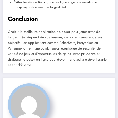
Évitez les distractions
: Jouer en ligne exige concentration et
discipline, surtout avec de l’argent réel.
Conclusion
Choisir la meilleure application de poker pour jouer avec de
l’argent réel dépend de vos besoins, de votre niveau et de vos
objectifs. Les applications comme PokerStars, Partypoker ou
Winamax offrent une combinaison équilibrée de sécurité, de
variété de jeux et d’opportunités de gains. Avec prudence et
stratégie, le poker en ligne peut devenir une activité divertissante
et enrichissante.