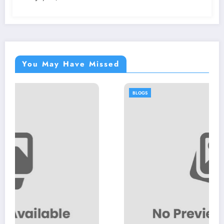
You May Have Missed
BLOGS