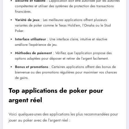
Sécurité et fiabilité
: L’application doit être autorisée par les autorités
compétentes et utiliser des systèmes de protection des transactions
financières.
Variété de jeux
: Les meilleures applications offrent plusieurs
variantes de poker comme le Texas Hold’em, l’Omaha ou le Stud
Poker.
Interface utilisateur
: Une interface claire, intuitive et réactive
améliore l’expérience de jeu.
Méthodes de paiement
: Vérifiez que l’application propose des
options adaptées pour déposer et retirer de l’argent facilement.
Bonus et promotions
: Certaines applications offrent des bonus de
bienvenue ou des promotions régulières pour maximiser vos chances
de gains.
Top applications de poker pour
argent réel
Voici quelques-unes des applications les plus recommandées pour
jouer au poker avec de l’argent réel :