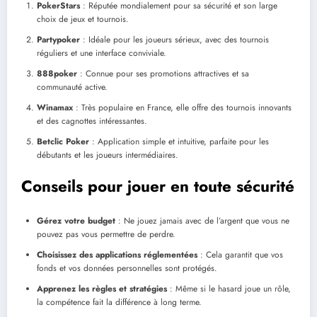
PokerStars
: Réputée mondialement pour sa sécurité et son large
choix de jeux et tournois.
Partypoker
: Idéale pour les joueurs sérieux, avec des tournois
réguliers et une interface conviviale.
888poker
: Connue pour ses promotions attractives et sa
communauté active.
Winamax
: Très populaire en France, elle offre des tournois innovants
et des cagnottes intéressantes.
Betclic Poker
: Application simple et intuitive, parfaite pour les
débutants et les joueurs intermédiaires.
Conseils pour jouer en toute sécurité
Gérez votre budget
: Ne jouez jamais avec de l’argent que vous ne
pouvez pas vous permettre de perdre.
Choisissez des applications réglementées
: Cela garantit que vos
fonds et vos données personnelles sont protégés.
Apprenez les règles et stratégies
: Même si le hasard joue un rôle,
la compétence fait la différence à long terme.