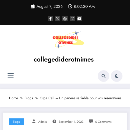
Skip
August 7, 2026
8:02:20 AM
to
content
collegediderotnimes
Home
Blogs
Orga Call – Un partenaire fiable pour vos réservations
Blogs
Admin
September 1, 2023
0 Comments