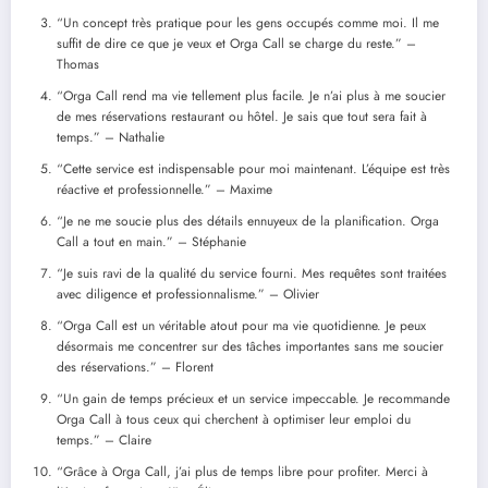
“Un concept très pratique pour les gens occupés comme moi. Il me
suffit de dire ce que je veux et Orga Call se charge du reste.” –
Thomas
“Orga Call rend ma vie tellement plus facile. Je n’ai plus à me soucier
de mes réservations restaurant ou hôtel. Je sais que tout sera fait à
temps.” – Nathalie
“Cette service est indispensable pour moi maintenant. L’équipe est très
réactive et professionnelle.” – Maxime
“Je ne me soucie plus des détails ennuyeux de la planification. Orga
Call a tout en main.” – Stéphanie
“Je suis ravi de la qualité du service fourni. Mes requêtes sont traitées
avec diligence et professionnalisme.” – Olivier
“Orga Call est un véritable atout pour ma vie quotidienne. Je peux
désormais me concentrer sur des tâches importantes sans me soucier
des réservations.” – Florent
“Un gain de temps précieux et un service impeccable. Je recommande
Orga Call à tous ceux qui cherchent à optimiser leur emploi du
temps.” – Claire
“Grâce à Orga Call, j’ai plus de temps libre pour profiter. Merci à