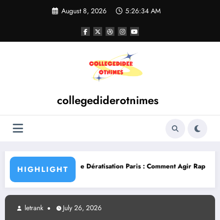
Skip
August 8, 2026
5:26:35 AM
to
content
collegediderotnimes
Urgence Dératisation Paris : Comment Agir Rapidement Face à une Infe
Effi
HIGHLIGHT
letrank
July 26, 2026