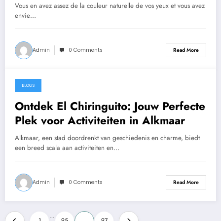
yeux ?
Vous en avez assez de la couleur naturelle de vos yeux et vous avez
envie…
Admin
0 Comments
Read More
BLOGS
August 25, 2023
Ontdek El Chiringuito: Jouw Perfecte
Plek voor Activiteiten in Alkmaar
Alkmaar, een stad doordrenkt van geschiedenis en charme, biedt
een breed scala aan activiteiten en…
Admin
0 Comments
Read More
Posts
…
1
95
96
97