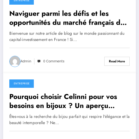
ENTREPRISE
September 6, 2023
Naviguer parmi les défis et les
opportunités du marché français du
capital-investissement
Bienvenue sur notre article de blog sur le monde passionnant du
capital-investissement en France ! Si…
Admin
0 Comments
Read More
ENTREPRISE
September 4, 2023
Pourquoi choisir Celinni pour vos
besoins en bijoux ? Un aperçu
approfondi de leur boutique en
Êtes-vous à la recherche du bijou parfait qui respire l'élégance et la
ligne
beauté intemporelle ? Ne…