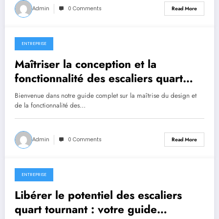
Admin
0 Comments
Read More
ENTREPRISE
September 4, 2023
Maîtriser la conception et la
fonctionnalité des escaliers quart
tournant : un guide complet
Bienvenue dans notre guide complet sur la maîtrise du design et
de la fonctionnalité des…
Admin
0 Comments
Read More
ENTREPRISE
September 4, 2023
Libérer le potentiel des escaliers
quart tournant : votre guide