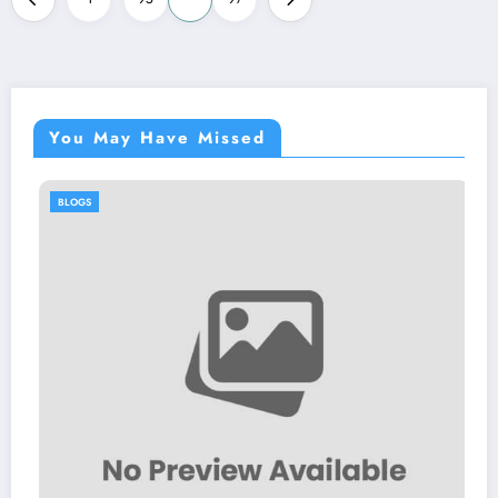
pagination
You May Have Missed
BLOGS