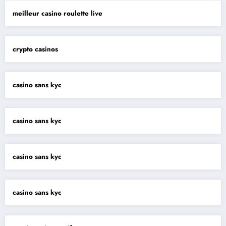
meilleur casino roulette live
crypto casinos
casino sans kyc
casino sans kyc
casino sans kyc
casino sans kyc