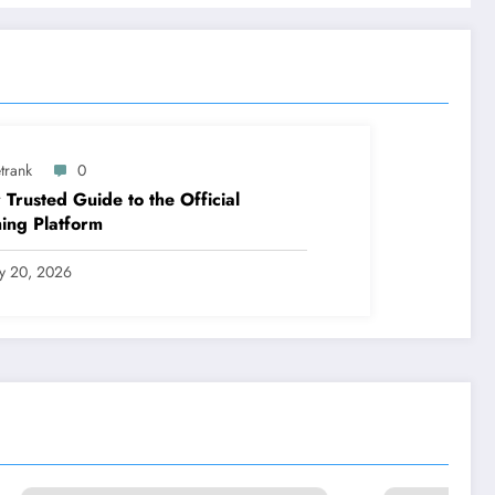
trank
0
 Trusted Guide to the Official
ing Platform
ly 20, 2026