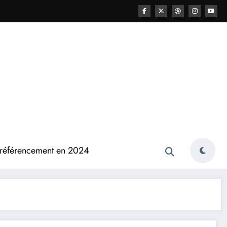
e référencement en 2024