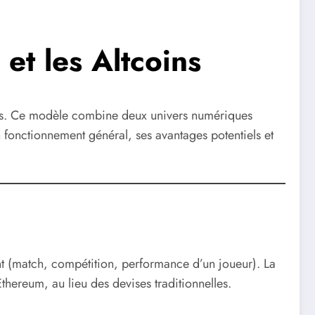
 et les Altcoins
tifs. Ce modèle combine deux univers numériques
n fonctionnement général, ses avantages potentiels et
ent (match, compétition, performance d’un joueur). La
thereum, au lieu des devises traditionnelles.