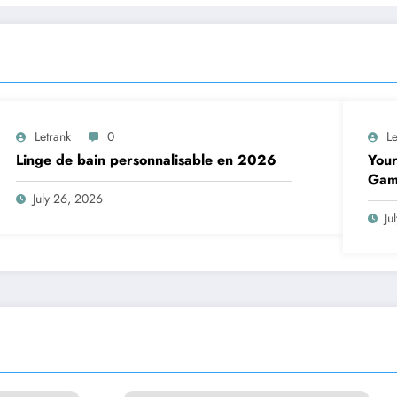
Letrank
0
Le
Linge de bain personnalisable en 2026
Your
Gam
July 26, 2026
Ju