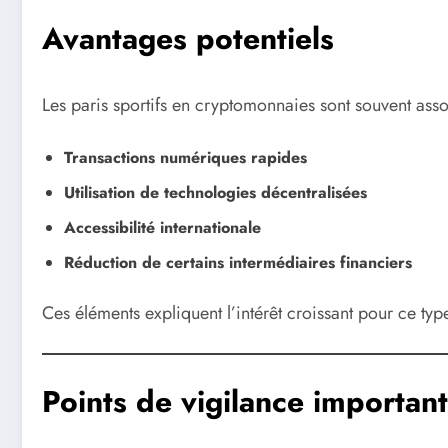
Avantages potentiels
Les paris sportifs en cryptomonnaies sont souvent assoc
Transactions numériques rapides
Utilisation de technologies décentralisées
Accessibilité internationale
Réduction de certains intermédiaires financiers
Ces éléments expliquent l’intérêt croissant pour ce ty
Points de vigilance important