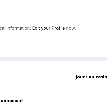
cal Information.
Edit your Profile
now.
Jouer au casi
ctionnement