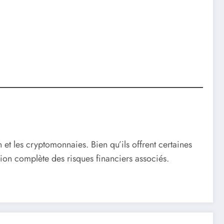
 et les cryptomonnaies. Bien qu’ils offrent certaines
ion complète des risques financiers associés.