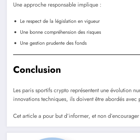
Une approche responsable implique :
Le respect de la législation en vigueur
Une bonne compréhension des risques
Une gestion prudente des fonds
Conclusion
Les paris sportifs crypto représentent une évolution nu
innovations techniques, ils doivent être abordés avec
Cet article a pour but d’informer, et non d’encourager