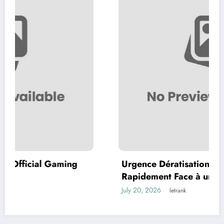
ing
Urgence Dératisation Paris : Comment A
Rapidement Face à une Infestation de
Rongeurs
July 20, 2026
letrank