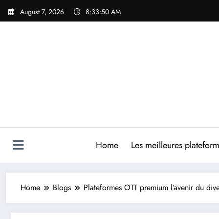
Skip
August 7, 2026
8:33:51 AM
to
content
Home
Les meilleures platefor
Home
Blogs
Plateformes OTT premium l’avenir du dive