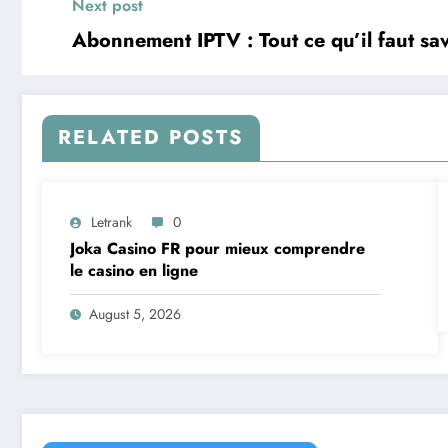
Next post
Abonnement IPTV : Tout ce qu’il faut sa
RELATED POSTS
Letrank
0
Joka Casino FR pour mieux comprendre
le casino en ligne
August 5, 2026