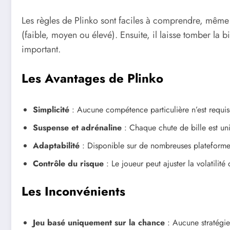
Les règles de Plinko sont faciles à comprendre, même p
(faible, moyen ou élevé). Ensuite, il laisse tomber la b
important.
Les Avantages de Plinko
Simplicité
: Aucune compétence particulière n’est requis
Suspense et adrénaline
: Chaque chute de bille est uni
Adaptabilité
: Disponible sur de nombreuses plateformes
Contrôle du risque
: Le joueur peut ajuster la volatilité
Les Inconvénients
Jeu basé uniquement sur la chance
: Aucune stratégie 