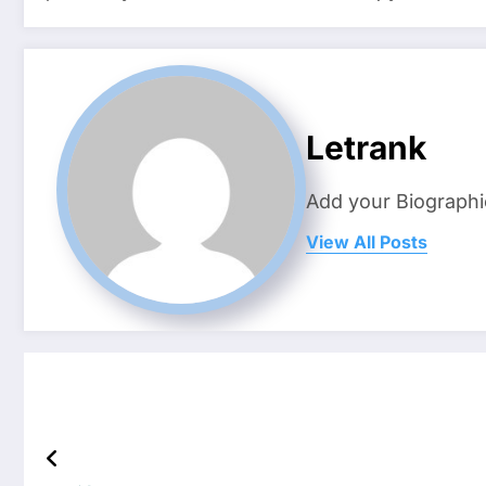
Letrank
Add your Biographi
View All Posts