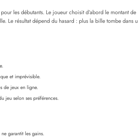
our les débutants. Le joueur choisit d’abord le montant de 
ille. Le résultat dépend du hasard : plus la bille tombe dans 
e.
que et imprévisible.
 de jeux en ligne.
 du jeu selon ses préférences.
ne garantit les gains.