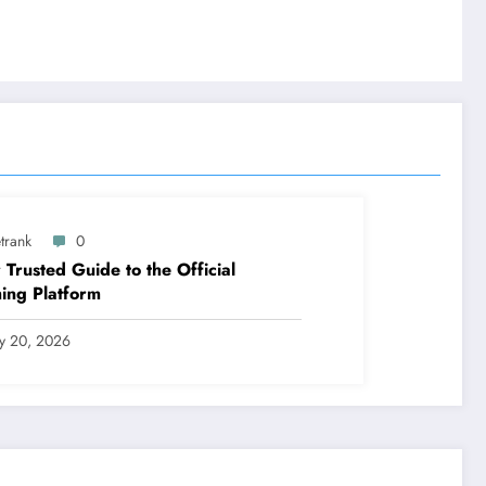
trank
0
 Trusted Guide to the Official
ing Platform
ly 20, 2026