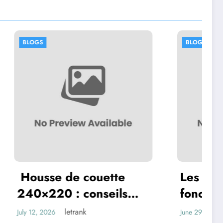
BLOGS
ette
Les principales
seils
fonctionnalités d’Iron
oisir en
TV Pro
letrank
June 29, 2026