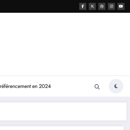
e référencement en 2024