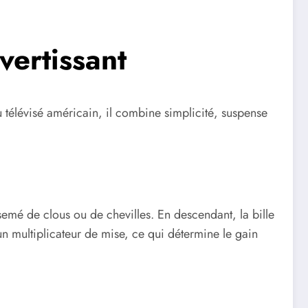
vertissant
eu télévisé américain, il combine simplicité, suspense
rsemé de clous ou de chevilles. En descendant, la bille
n multiplicateur de mise, ce qui détermine le gain