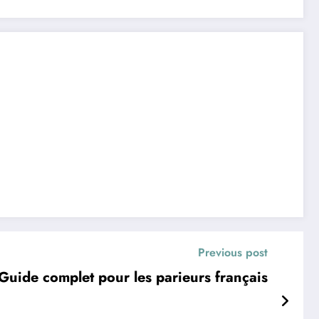
Previous post
: Guide complet pour les parieurs français