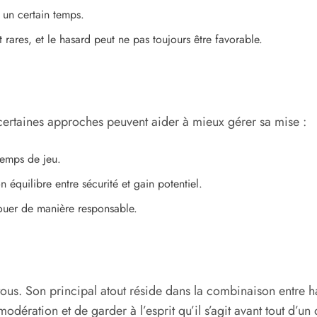
un certain temps.
t rares, et le hasard peut ne pas toujours être favorable.
certaines approches peuvent aider à mieux gérer sa mise :
temps de jeu.
 équilibre entre sécurité et gain potentiel.
jouer de manière responsable.
tous. Son principal atout réside dans la combinaison entre 
modération et de garder à l’esprit qu’il s’agit avant tout d’un