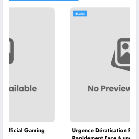
BLOGS
ing
Urgence Dératisation Paris : Comment Ag
Rapidement Face à une Infestation de