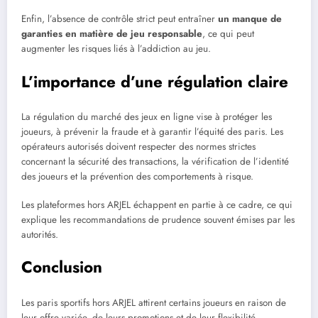
Enfin, l’absence de contrôle strict peut entraîner
un manque de
garanties en matière de jeu responsable
, ce qui peut
augmenter les risques liés à l’addiction au jeu.
L’importance d’une régulation claire
La régulation du marché des jeux en ligne vise à protéger les
joueurs, à prévenir la fraude et à garantir l’équité des paris. Les
opérateurs autorisés doivent respecter des normes strictes
concernant la sécurité des transactions, la vérification de l’identité
des joueurs et la prévention des comportements à risque.
Les plateformes hors ARJEL échappent en partie à ce cadre, ce qui
explique les recommandations de prudence souvent émises par les
autorités.
Conclusion
Les paris sportifs hors ARJEL attirent certains joueurs en raison de
leur offre variée, de leurs promotions et de leur flexibilité.