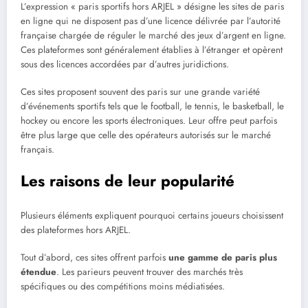
L’expression « paris sportifs hors ARJEL » désigne les sites de paris
en ligne qui ne disposent pas d’une licence délivrée par l’autorité
française chargée de réguler le marché des jeux d’argent en ligne.
Ces plateformes sont généralement établies à l’étranger et opèrent
sous des licences accordées par d’autres juridictions.
Ces sites proposent souvent des paris sur une grande variété
d’événements sportifs tels que le football, le tennis, le basketball, le
hockey ou encore les sports électroniques. Leur offre peut parfois
être plus large que celle des opérateurs autorisés sur le marché
français.
Les raisons de leur popularité
Plusieurs éléments expliquent pourquoi certains joueurs choisissent
des plateformes hors ARJEL.
Tout d’abord, ces sites offrent parfois
une gamme de paris plus
étendue
. Les parieurs peuvent trouver des marchés très
spécifiques ou des compétitions moins médiatisées.