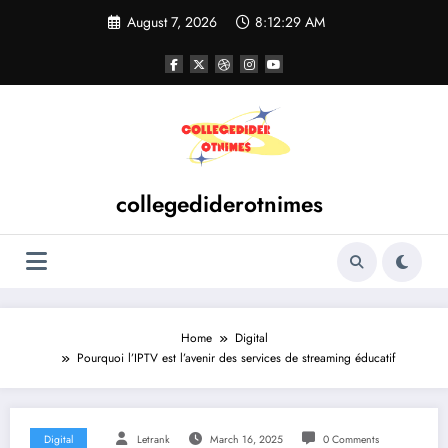
Skip
August 7, 2026
8:12:29 AM
to
content
collegediderotnimes
Home
Digital
Pourquoi l’IPTV est l’avenir des services de streaming éducatif
Digital
Letrank
March 16, 2025
0 Comments