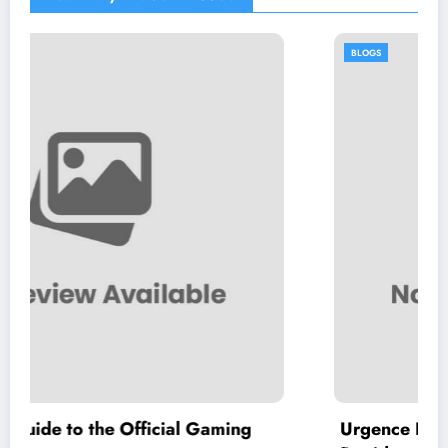
BLOGS
ficial Gaming
Urgence Dératisation Paris : 