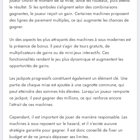
joueur choisit le montant de sa mise, lance les rouleaux, puis attend
le résultat. Si les symboles s’alignent selon des combinaisons
gagnantes, le joueur reçoit un gain. Certaines machines proposent
des lignes de paiement multiples, ce qui augmente les chances de
gagner.
Un des aspects les plus attrayants des machines à sous modernes est
la présence de bonus. Il peut s’agir de tours gratuits, de
multiplicateurs de gains ou de mini-jeux interactifs. Ces
fonctionnalités rendent le jeu plus dynamique et augmentent les
opportunités de gains.
Les jackpots progressifs constituent également un élément clé. Une
partie de chaque mise est ajoutée à une cagnotte commune, qui
peut atteindre des sommes très élevées. Lorsqu’un joueur remporte
ce jackpot, il peut gagner des millions, ce qui renforce encore
l’attrait de ces machines.
Cependant, il est important de jouer de manière responsable. Les
machines à sous reposent sur le hasard, et il n’existe aucune
stratégie garantie pour gagner. Il est donc conseillé de fixer un
budget et de ne jamais dépasser ses limites.