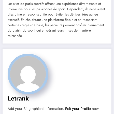
Les sites de paris sportifs offrent une expérience divertissante et
interactive pour les passionnés de sport. Cependant, ils nécessitent
discipline et responsabilité pour éviter les dérives liées au jeu
excessif. En choisissant une plateforme fiable et en respectant
certaines règles de base, les parieurs peuvent profiter pleinement
du plaisir du sport tout en gérant leurs mises de manière
raisonnée.
Letrank
Add your Biographical Information.
Edit your Profile
now.