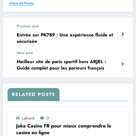
View All Posts
Previous post
Entrée sur PK789 : Une expérience fluide et
sécurisée
Next post
Meilleur site de paris sportif hors ARJEL :
Guide complet pour les parieurs français
RELATED POSTS
Letrank
0
Joka Casino FR pour mieux comprendre le
casino en ligne