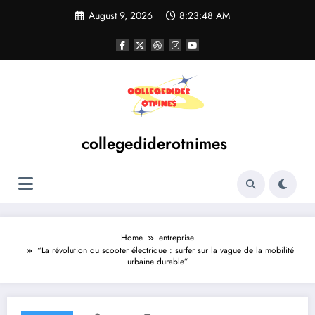
Skip
August 9, 2026
8:23:48 AM
to
content
collegediderotnimes
Home
entreprise
“La révolution du scooter électrique : surfer sur la vague de la mobilité
urbaine durable”