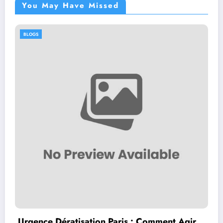
You May Have Missed
BLOGS
 : Comment Agir
Effiziente Lärmschutzkonzept