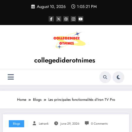
Skip
August 10, 2026
1:05:22 PM
to
content
collegediderotnimes
Home
Blogs
Les principales fonctionnalités d’Iron TV Pro
Blogs
Letrank
June 29, 2026
0 Comments