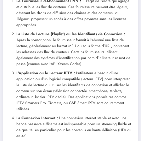
Le Fournisseur d’Abonnement IPTV :
Il s’agit de l’entité qui agrège
et distribue les flux de contenu. Ces fournisseurs peuvent être légaux,
détenant les droits de diffusion des chaînes et des contenus, ou
illégaux, proposant un accès à des offres payantes sans les licences
appropriées.
La Liste de Lecture (Playlist) ou les Identifiants de Connexion :
Après la souscription, le fournisseur fournit à l’abonné une liste de
lecture, généralement au format M3U ou sous forme d’URL, contenant
les adresses des flux de contenu. Certains fournisseurs utilisent
également des systèmes d’identification par nom d’utilisateur et mot de
passe (comme avec l’API Xtream Codes).
L’Application ou le Lecteur IPTV :
L’utilisateur a besoin d’une
application ou d’un logiciel compatible (lecteur IPTV) pour interpréter
la liste de lecture ou utiliser les identifiants de connexion et afficher le
contenu sur son écran (télévision connectée, smartphone, tablette,
ordinateur, boîtier IPTV dédié). Des applications populaires comme
IPTV Smarters Pro, TiviMate, ou GSE Smart IPTV sont couramment
utilisées.
La Connexion Internet :
Une connexion internet stable et avec une
bande passante suffisante est indispensable pour un streaming fluide et
de qualité, en particulier pour les contenus en haute définition (HD) ou
en 4K.