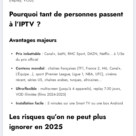
(replay, VOD).
Pourquoi tant de personnes passent
à l’IPTV ?
Avantages majeurs
Prix imbattable
: Canal+, beIN, RMC Sport, DAZN, Netflix… à 1/5e
du prix officiel
Contenu mondial
: chaînes françaises (TF1, France 2, M6, Canal+,
L’Équipe…), sport (Premier League, Ligue 1, NBA, UFC), cinéma
récent, séries US, chaînes arabes, turques, africaines…
Ultra-flexible
: multiscreen (jusqu’à 4 appareils), replay 7-30 jours,
VOD illimitée (films 2024-2025)
Installation facile
: 5 minutes sur une Smart TV ou une box Android
Les risques qu’on ne peut plus
ignorer en 2025