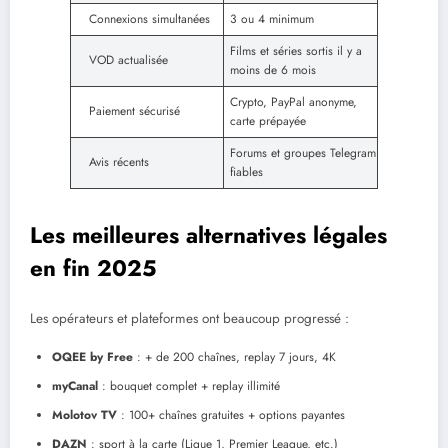
Connexions simultanées
3 ou 4 minimum
Films et séries sortis il y a
VOD actualisée
moins de 6 mois
Crypto, PayPal anonyme,
Paiement sécurisé
carte prépayée
Forums et groupes Telegram
Avis récents
fiables
Les meilleures alternatives légales
en fin 2025
Les opérateurs et plateformes ont beaucoup progressé :
OQEE by Free
: + de 200 chaînes, replay 7 jours, 4K
myCanal
: bouquet complet + replay illimité
Molotov TV
: 100+ chaînes gratuites + options payantes
DAZN
: sport à la carte (Ligue 1, Premier League, etc.)