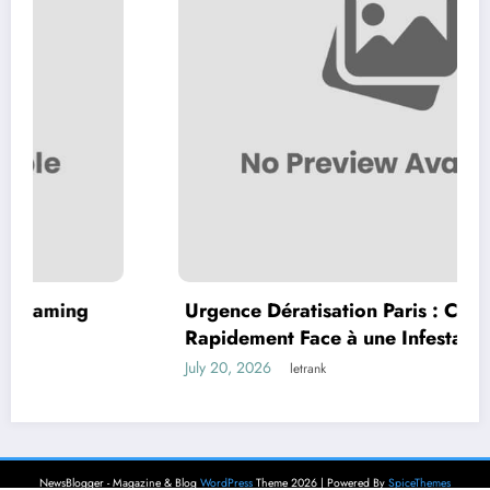
Urgence Dératisation Paris : Comment Agir
Rapidement Face à une Infestation de
Rongeurs
July 20, 2026
letrank
NewsBlogger - Magazine & Blog
WordPress
Theme 2026 | Powered By
SpiceThemes