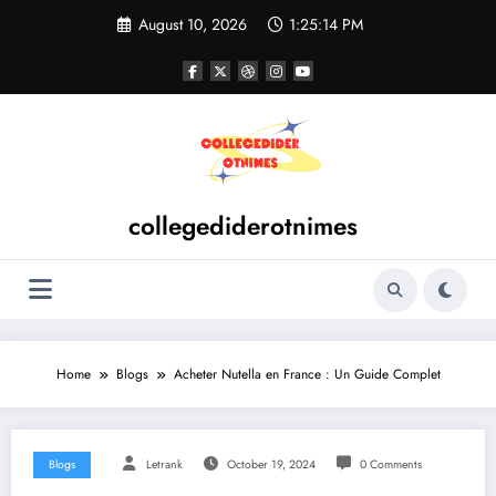
Skip
August 10, 2026
1:25:14 PM
to
content
collegediderotnimes
Home
Blogs
Acheter Nutella en France : Un Guide Complet
Blogs
Letrank
October 19, 2024
0 Comments