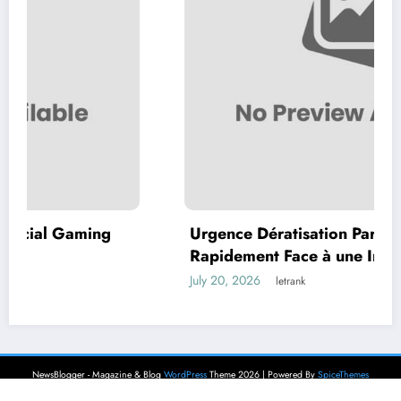
Urgence Dératisation Paris : Comment Agir
Rapidement Face à une Infestation de
Rongeurs
July 20, 2026
letrank
NewsBlogger - Magazine & Blog
WordPress
Theme 2026 | Powered By
SpiceThemes