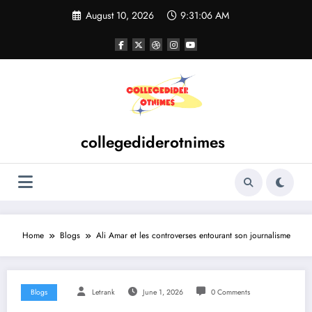
Skip
August 10, 2026
9:31:07 AM
to
content
collegediderotnimes
Home
Blogs
Ali Amar et les controverses entourant son journalisme
Blogs
Letrank
June 1, 2026
0 Comments