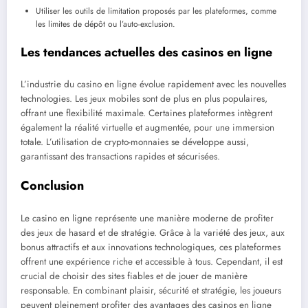
Utiliser les outils de limitation proposés par les plateformes, comme
les limites de dépôt ou l’auto-exclusion.
Les tendances actuelles des casinos en ligne
L’industrie du casino en ligne évolue rapidement avec les nouvelles
technologies. Les jeux mobiles sont de plus en plus populaires,
offrant une flexibilité maximale. Certaines plateformes intègrent
également la réalité virtuelle et augmentée, pour une immersion
totale. L’utilisation de crypto-monnaies se développe aussi,
garantissant des transactions rapides et sécurisées.
Conclusion
Le casino en ligne représente une manière moderne de profiter
des jeux de hasard et de stratégie. Grâce à la variété des jeux, aux
bonus attractifs et aux innovations technologiques, ces plateformes
offrent une expérience riche et accessible à tous. Cependant, il est
crucial de choisir des sites fiables et de jouer de manière
responsable. En combinant plaisir, sécurité et stratégie, les joueurs
peuvent pleinement profiter des avantages des casinos en ligne