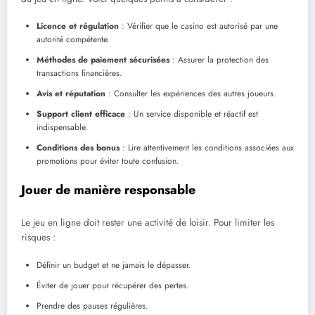
Licence et régulation
: Vérifier que le casino est autorisé par une
autorité compétente.
Méthodes de paiement sécurisées
: Assurer la protection des
transactions financières.
Avis et réputation
: Consulter les expériences des autres joueurs.
Support client efficace
: Un service disponible et réactif est
indispensable.
Conditions des bonus
: Lire attentivement les conditions associées aux
promotions pour éviter toute confusion.
Jouer de manière responsable
Le jeu en ligne doit rester une activité de loisir. Pour limiter les
risques :
Définir un budget et ne jamais le dépasser.
Éviter de jouer pour récupérer des pertes.
Prendre des pauses régulières.