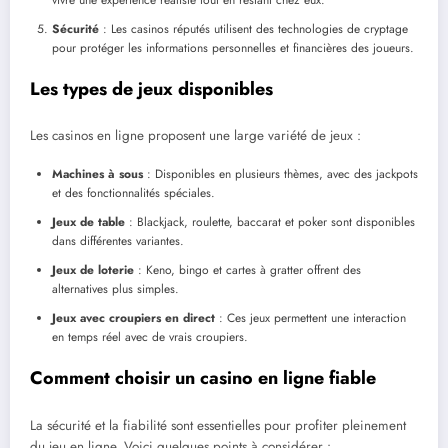
Sécurité
: Les casinos réputés utilisent des technologies de cryptage
pour protéger les informations personnelles et financières des joueurs.
Les types de jeux disponibles
Les casinos en ligne proposent une large variété de jeux :
Machines à sous
: Disponibles en plusieurs thèmes, avec des jackpots
et des fonctionnalités spéciales.
Jeux de table
: Blackjack, roulette, baccarat et poker sont disponibles
dans différentes variantes.
Jeux de loterie
: Keno, bingo et cartes à gratter offrent des
alternatives plus simples.
Jeux avec croupiers en direct
: Ces jeux permettent une interaction
en temps réel avec de vrais croupiers.
Comment choisir un casino en ligne fiable
La sécurité et la fiabilité sont essentielles pour profiter pleinement
du jeu en ligne. Voici quelques points à considérer :