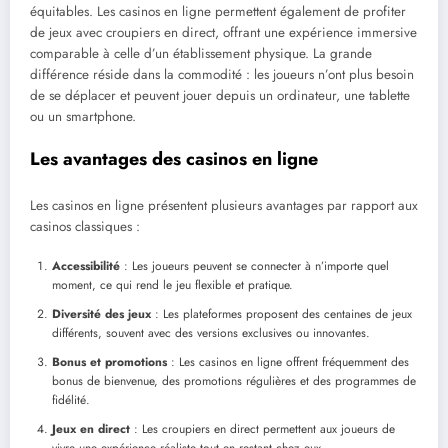
équitables. Les casinos en ligne permettent également de profiter
de jeux avec croupiers en direct, offrant une expérience immersive
comparable à celle d’un établissement physique. La grande
différence réside dans la commodité : les joueurs n’ont plus besoin
de se déplacer et peuvent jouer depuis un ordinateur, une tablette
ou un smartphone.
Les avantages des casinos en ligne
Les casinos en ligne présentent plusieurs avantages par rapport aux
casinos classiques :
Accessibilité
: Les joueurs peuvent se connecter à n’importe quel
moment, ce qui rend le jeu flexible et pratique.
Diversité des jeux
: Les plateformes proposent des centaines de jeux
différents, souvent avec des versions exclusives ou innovantes.
Bonus et promotions
: Les casinos en ligne offrent fréquemment des
bonus de bienvenue, des promotions régulières et des programmes de
fidélité.
Jeux en direct
: Les croupiers en direct permettent aux joueurs de
vivre une expérience réaliste tout en restant chez eux.