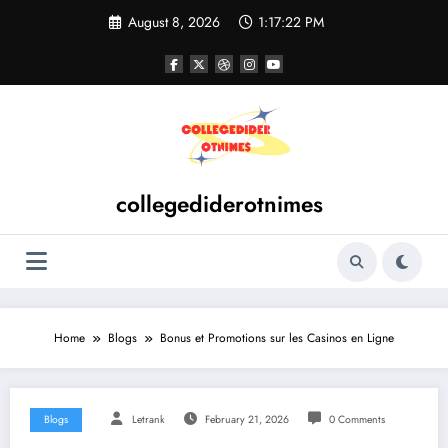
Skip
August 8, 2026
1:17:22 PM
to
content
collegediderotnimes
Home
Blogs
Bonus et Promotions sur les Casinos en Ligne
Blogs
Letrank
February 21, 2026
0 Comments