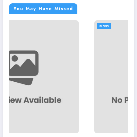
You May Have Missed
BLOGS