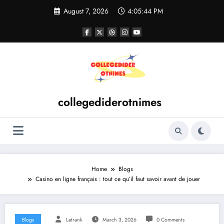
Skip
August 7, 2026
4:05:45 PM
to
content
collegediderotnimes
Home
Blogs
Casino en ligne français : tout ce qu’il faut savoir avant de jouer
Blogs
Letrank
March 3, 2026
0 Comments