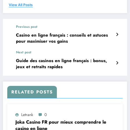
View All Posts
Previous post
Casino en ligne français : conseils et astuces
pour maximiser vos gains
Next post
Guide des casinos en ligne français : bonus,
jeux et retraits rapides
RELATED POSTS
Letrank
0
Joka Casino FR pour mieux comprendre le
casino en ligne