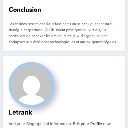
Conclusion
Les casinos restent des lieux fascinants où se conjuguent hasard,
stratégie et spectacle. Qu’ils soient physiques ou virtuels, ils
continuent de captiver les amateurs de jeux d’argent, tout en
s’adaptant aux évolutions technologiques et aux exigences légales.
Letrank
Add your Biographical Information.
Edit your Profile
now.