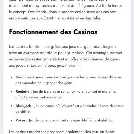
deviennent des symboles du luxe et de l’élégance. Au fil du temps,
le concept s’est étendu dans le monde entier, avec des casinos
emblématiques aux États-Unis, en Asie et en Australie.
Fonctionnement des Casinos
Les casinos fonctionnent grâce aux jeux d’argent, mais toujours
avec un avantage statistique pour la maison. Cet avantage permet
au casino de rester rentable tout en offrant des chances de gains
aux joueurs. Les principaux jeux incluent :
Machines à sous
: Jeux électroniques où les joueurs tentent d’aligner
des symboles pour gagner des gains.
Roulette
: Jeu de table basé sur un cylindre tournant et une bille,
offrant diverses options de pari.
Blackjack
: Jeu de cartes où l’objectif est d’atteindre 21 sans dépasser
ce chiffre.
Poker
: Jeu de cartes combinant stratégie, bluff et probabilités.
Les casinos modernes proposent également des jeux en ligne,