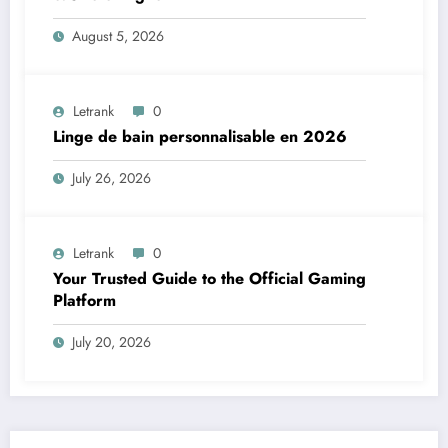
August 5, 2026
Letrank
0
Linge de bain personnalisable en 2026
July 26, 2026
Letrank
0
Your Trusted Guide to the Official Gaming
Platform
July 20, 2026