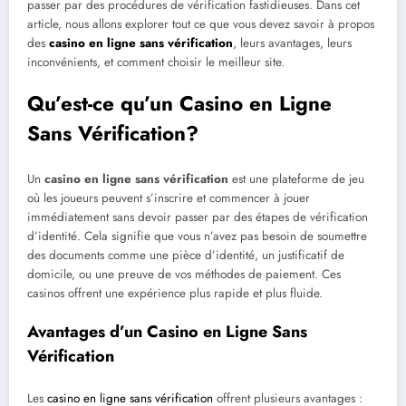
passer par des procédures de vérification fastidieuses. Dans cet
article, nous allons explorer tout ce que vous devez savoir à propos
des
casino en ligne sans vérification
, leurs avantages, leurs
inconvénients, et comment choisir le meilleur site.
Qu’est-ce qu’un Casino en Ligne
Sans Vérification?
Un
casino en ligne sans vérification
est une plateforme de jeu
où les joueurs peuvent s’inscrire et commencer à jouer
immédiatement sans devoir passer par des étapes de vérification
d’identité. Cela signifie que vous n’avez pas besoin de soumettre
des documents comme une pièce d’identité, un justificatif de
domicile, ou une preuve de vos méthodes de paiement. Ces
casinos offrent une expérience plus rapide et plus fluide.
Avantages d’un Casino en Ligne Sans
Vérification
Les
casino en ligne sans vérification
offrent plusieurs avantages :