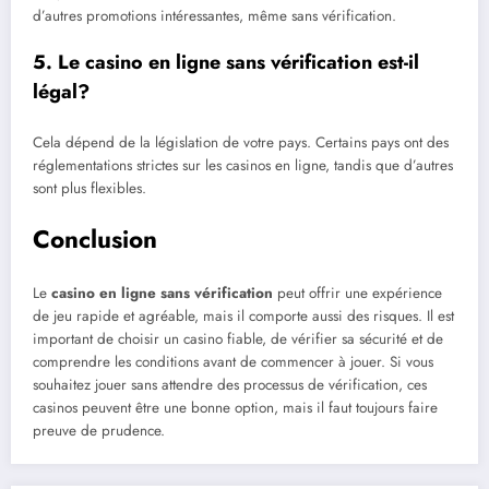
d’autres promotions intéressantes, même sans vérification.
5. Le casino en ligne sans vérification est-il
légal?
Cela dépend de la législation de votre pays. Certains pays ont des
réglementations strictes sur les casinos en ligne, tandis que d’autres
sont plus flexibles.
Conclusion
Le
casino en ligne sans vérification
peut offrir une expérience
de jeu rapide et agréable, mais il comporte aussi des risques. Il est
important de choisir un casino fiable, de vérifier sa sécurité et de
comprendre les conditions avant de commencer à jouer. Si vous
souhaitez jouer sans attendre des processus de vérification, ces
casinos peuvent être une bonne option, mais il faut toujours faire
preuve de prudence.