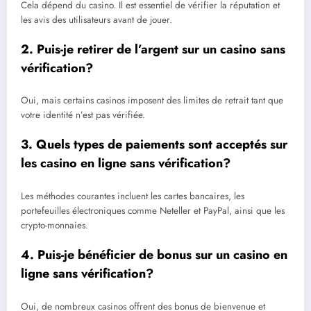
Cela dépend du casino. Il est essentiel de vérifier la réputation et
les avis des utilisateurs avant de jouer.
2. Puis-je retirer de l’argent sur un casino sans
vérification?
Oui, mais certains casinos imposent des limites de retrait tant que
votre identité n’est pas vérifiée.
3. Quels types de paiements sont acceptés sur
les casino en ligne sans vérification?
Les méthodes courantes incluent les cartes bancaires, les
portefeuilles électroniques comme Neteller et PayPal, ainsi que les
crypto-monnaies.
4. Puis-je bénéficier de bonus sur un casino en
ligne sans vérification?
Oui, de nombreux casinos offrent des bonus de bienvenue et