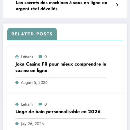
Les secrets des machines à sous en ligne en
argent réel dévoilés
RELATED POSTS
Letrank
0
Joka Casino FR pour mieux comprendre le
casino en ligne
August 5, 2026
Letrank
0
Linge de bain personnalisable en 2026
July 26, 2026