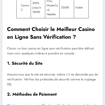
Visa,
200%
Casino
MasterCa
jusqu’à
2500€
Faible
C
rd,
1000€
Neteller
Comment Choisir le Meilleur Casino
en Ligne Sans Vérification ?
Choisir un bon casino en ligne sans vérification peut être délicat,
mais voici quelques critères à prendre en compte :
1. Sécurité du Site
Assurez-vous que le site est sécurisé, même s’il ne demande pas de
vérification. Vérifiez les protocoles de sécurité comme le cryptage
SSL.
2. Méthodes de Paiement