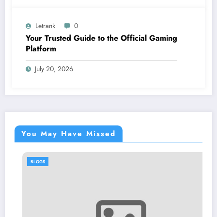
Letrank
0
Your Trusted Guide to the Official Gaming
Platform
July 20, 2026
You May Have Missed
BLOGS