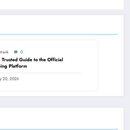
trank
0
 Trusted Guide to the Official
ing Platform
ly 20, 2026