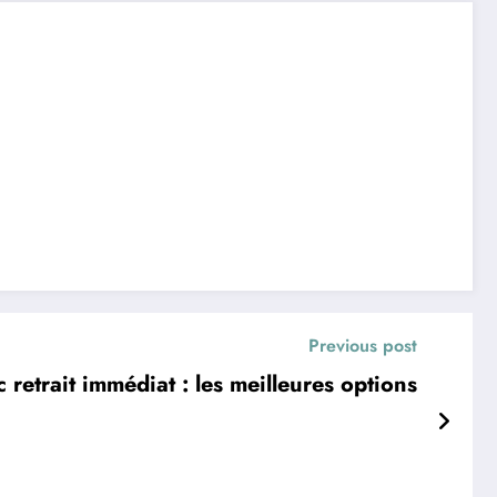
Previous post
 retrait immédiat : les meilleures options