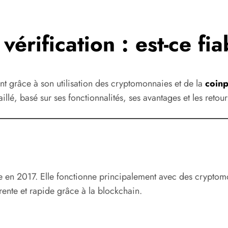
vérification : est-ce fia
ant grâce à son utilisation des cryptomonnaies et de la
coinp
lé, basé sur ses fonctionnalités, ses avantages et les retours
e en 2017. Elle fonctionne principalement avec des cryptom
arente et rapide grâce à la blockchain.