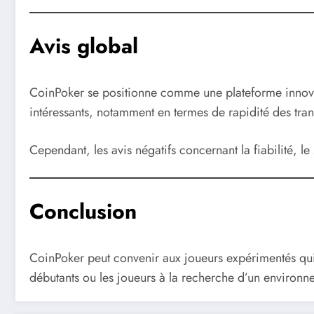
Avis global
CoinPoker se positionne comme une plateforme innovan
intéressants, notamment en termes de rapidité des tr
Cependant, les avis négatifs concernant la fiabilité, le 
Conclusion
CoinPoker peut convenir aux joueurs expérimentés qui 
débutants ou les joueurs à la recherche d’un environne