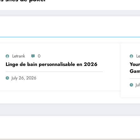
Letrank
0
Le
Linge de bain personnalisable en 2026
Your
Gam
July 26, 2026
Ju