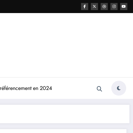
e référencement en 2024