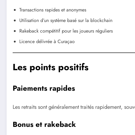
Transactions rapides et anonymes
Utilisation d’un système basé sur la blockchain
Rakeback compétitif pour les joueurs réguliers
Licence délivrée à Curaçao
Les points positifs
Paiements rapides
Les retraits sont généralement traités rapidement, sou
Bonus et rakeback