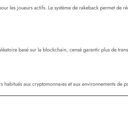
our les joueurs actifs. Le système de rakeback permet de ré
éatoire basé sur la blockchain, censé garantir plus de trans
urs habitués aux cryptomonnaies et aux environnements de po