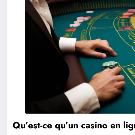
Qu’est-ce qu’un casino en lig