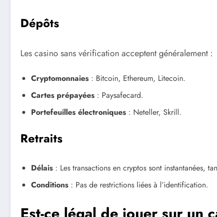
Dépôts
Les casino sans vérification acceptent généralement :
Cryptomonnaies
: Bitcoin, Ethereum, Litecoin.
Cartes prépayées
: Paysafecard.
Portefeuilles électroniques
: Neteller, Skrill.
Retraits
Délais
: Les transactions en cryptos sont instantanées, ta
Conditions
: Pas de restrictions liées à l’identification.
Est-ce légal de jouer sur un c