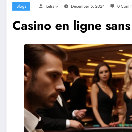
Blogs
Letrank
December 5, 2024
0 Comm
Casino en ligne sans 