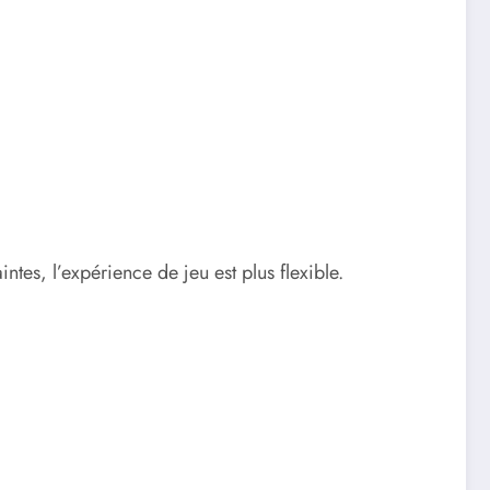
ntes, l’expérience de jeu est plus flexible.