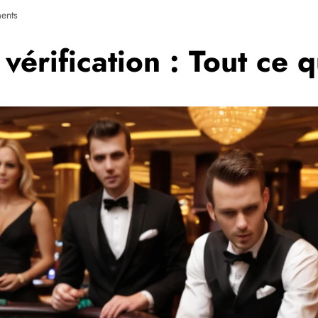
ents
vérification : Tout ce qu