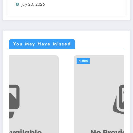
July 20, 2026
You May Have Missed
BLOGS