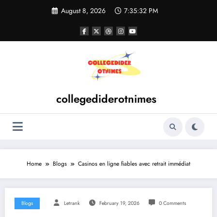
Skip
August 8, 2026
7:35:33 PM
to
content
collegediderotnimes
Home
Blogs
Casinos en ligne fiables avec retrait immédiat
Blogs
Letrank
February 19, 2026
0 Comments