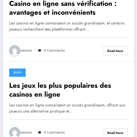
Casino en ligne sans vérification :
avantages et inconvénients
Les casinos en ligne connaissent un succès grandissant, et certains
joueurs recherchent des plateformes offrant…
Letrank
0 Comments
Read More
BLOGS
January 30, 2026
Les jeux les plus populaires des
casinos en ligne
Les casinos en ligne connaissent un succès grandissant, offrant aux
joueurs une alternative pratique et…
Letrank
0 Comments
Read More