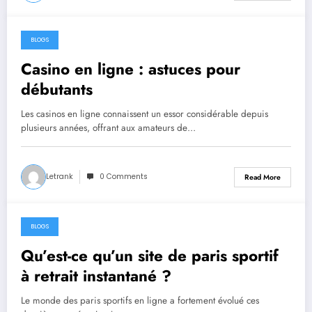
BLOGS
January 30, 2026
Casino en ligne : astuces pour
débutants
Les casinos en ligne connaissent un essor considérable depuis
plusieurs années, offrant aux amateurs de…
Letrank
0 Comments
Read More
BLOGS
January 30, 2026
Qu’est-ce qu’un site de paris sportif
à retrait instantané ?
Le monde des paris sportifs en ligne a fortement évolué ces