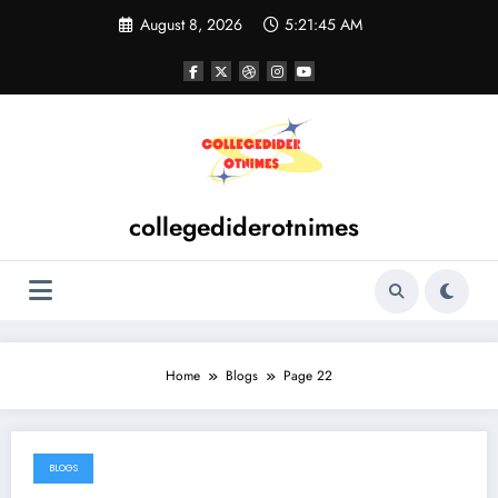
Skip
August 8, 2026
5:21:45 AM
to
content
collegediderotnimes
Home
Blogs
Page 22
BLOGS
February 3, 2026