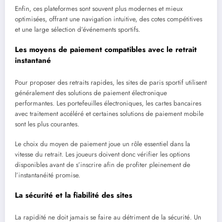
Enfin, ces plateformes sont souvent plus modernes et mieux
optimisées, offrant une navigation intuitive, des cotes compétitives
et une large sélection d’événements sportifs.
Les moyens de paiement compatibles avec le retrait
instantané
Pour proposer des retraits rapides, les sites de paris sportif utilisent
généralement des solutions de paiement électronique
performantes. Les portefeuilles électroniques, les cartes bancaires
avec traitement accéléré et certaines solutions de paiement mobile
sont les plus courantes.
Le choix du moyen de paiement joue un rôle essentiel dans la
vitesse du retrait. Les joueurs doivent donc vérifier les options
disponibles avant de s’inscrire afin de profiter pleinement de
l’instantanéité promise.
La sécurité et la fiabilité des sites
La rapidité ne doit jamais se faire au détriment de la sécurité. Un