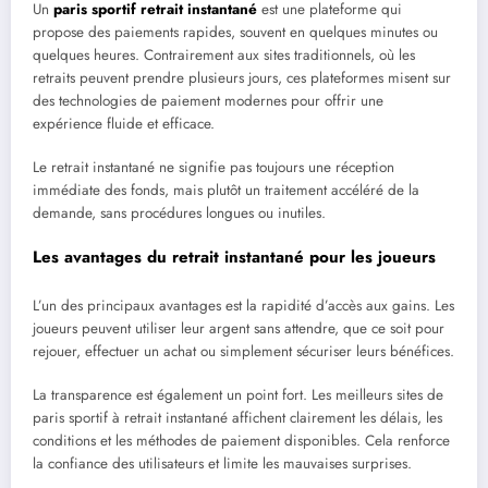
Un
paris sportif retrait instantané
est une plateforme qui
propose des paiements rapides, souvent en quelques minutes ou
quelques heures. Contrairement aux sites traditionnels, où les
retraits peuvent prendre plusieurs jours, ces plateformes misent sur
des technologies de paiement modernes pour offrir une
expérience fluide et efficace.
Le retrait instantané ne signifie pas toujours une réception
immédiate des fonds, mais plutôt un traitement accéléré de la
demande, sans procédures longues ou inutiles.
Les avantages du retrait instantané pour les joueurs
L’un des principaux avantages est la rapidité d’accès aux gains. Les
joueurs peuvent utiliser leur argent sans attendre, que ce soit pour
rejouer, effectuer un achat ou simplement sécuriser leurs bénéfices.
La transparence est également un point fort. Les meilleurs sites de
paris sportif à retrait instantané affichent clairement les délais, les
conditions et les méthodes de paiement disponibles. Cela renforce
la confiance des utilisateurs et limite les mauvaises surprises.