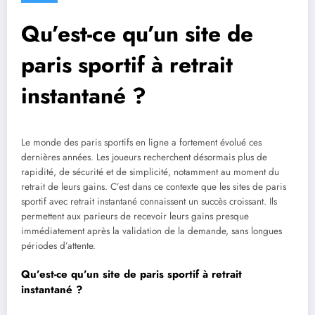
Qu’est-ce qu’un site de
paris sportif à retrait
instantané ?
Le monde des paris sportifs en ligne a fortement évolué ces
dernières années. Les joueurs recherchent désormais plus de
rapidité, de sécurité et de simplicité, notamment au moment du
retrait de leurs gains. C’est dans ce contexte que les sites de paris
sportif avec retrait instantané connaissent un succès croissant. Ils
permettent aux parieurs de recevoir leurs gains presque
immédiatement après la validation de la demande, sans longues
périodes d’attente.
Qu’est-ce qu’un site de paris sportif à retrait
instantané ?