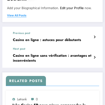
Add your Biographical Information.
Edit your Profile
now.
View All Posts
Previous post
Casino en ligne : astuces pour débutants
Next post
Casino en ligne sans vérification : avantages et
inconvénients
RELATED POSTS
Letrank
0