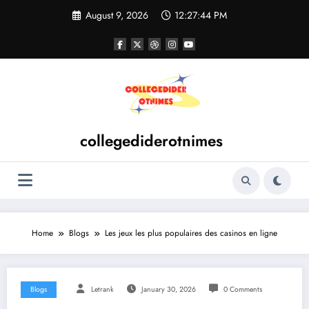
Skip
August 9, 2026
12:27:45 PM
to
content
collegediderotnimes
Home
Blogs
Les jeux les plus populaires des casinos en ligne
Blogs
Letrank
January 30, 2026
0 Comments